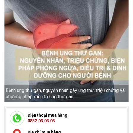
Bệnh ung thư gan, nguyên nhân gây ung thư, triệu chứng và
U
phương pháp điều trị ung thư gan
Điện thoại mua hàng
0832.03.03.03
Địa chỉ mua hàng