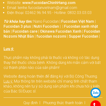
Website:
www.FucoidanChinhHang.com
Email: lienhe.fucoidanvietnam@gmail.com
Điện thoại: 02462.96.94.95 - Hotline: 0832.03.03.03
Từ khóa hay tìm:
Nano Fucoidan |
Fucoidan Việt Nam
|
Fucoidan 3 plus
|
Nutri Fucoidan
| |
Fucoidan xanh nhật
bản
|
Fucoidan care
|
Okinawa Fucoidan Xanh
|
Fucoidan
Nozomi Nhật Bản
|
fucoidan nozomi
|
Supper Fucoidan
|
Lưu ý:
Thực phẩm này không phải là thuốc và không có tác dụng
thay thế thuốc chữa bệnh. Không dùng khi mẫn cảm với bất
cứ thành phần nào của sản phẩm!
Website đang hoàn thiện để đăng ký với Bộ Công Thương.
Lưu ý:
Mọi thông tin trên website chỉ mang tính chất tham
khảo, không nên tự ý sử dụng sản phẩm khi chưa hỏi ý kiến
của Bác Sĩ/Dược sĩ.
Quy định
Phương thức thanh toán